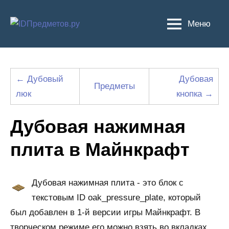
Перейти
к
Меню
содержимому
← Дубовый
Дубовая
Предметы
люк
кнопка →
Дубовая нажимная
плита в Майнкрафт
Дубовая нажимная плита - это блок с
текстовым ID oak_pressure_plate, который
был добавлен в 1-й версии игры Майнкрафт. В
творческом режиме его можно взять во вкладках