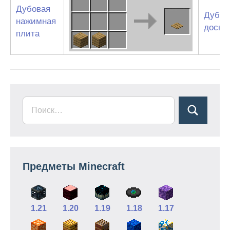
Дубовая
Дубов
нажимная
доски
плита
Предметы Minecraft
1.21
1.20
1.19
1.18
1.17