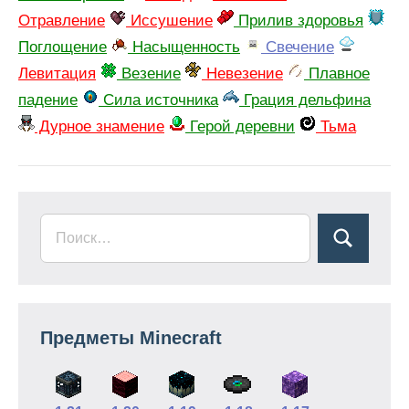
Отравление
Иссушение
Прилив здоровья
Поглощение
Насыщенность
Свечение
Левитация
Везение
Невезение
Плавное
падение
Сила источника
Грация дельфина
Дурное знамение
Герой деревни
Тьма
Предметы Minecraft