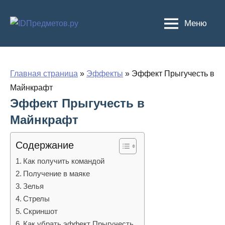
Перейти
к
Меню
содержимому
Главная страница
»
Эффекты
»
Эффект Прыгучесть в
Майнкрафт
Эффект Прыгучесть в
Майнкрафт
Содержание
Как получить командой
Получение в маяке
Зелья
Стрелы
Скриншот
Как убрать эффект Прыгучесть