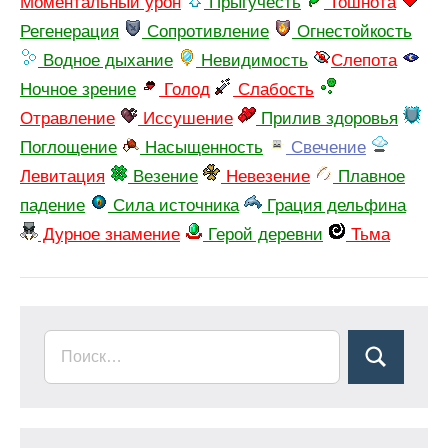
Моментальный урон
Прыгучесть
Тошнота
Регенерация
Сопротивление
Огнестойкость
Водное дыхание
Невидимость
Слепота
Ночное зрение
Голод
Слабость
Отравление
Иссушение
Прилив здоровья
Поглощение
Насыщенность
Свечение
Левитация
Везение
Невезение
Плавное
падение
Сила источника
Грация дельфина
Дурное знамение
Герой деревни
Тьма