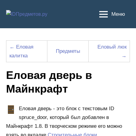
Перейти
к
Меню
содержимому
← Еловая
Еловый люк
Предметы
калитка
→
Еловая дверь в
Майнкрафт
Еловая дверь - это блок с текстовым ID
spruce_door, который был добавлен в
Майнкрафт 1.8. В творческом режиме его можно
взять во вкладке
Строительные блоки
.