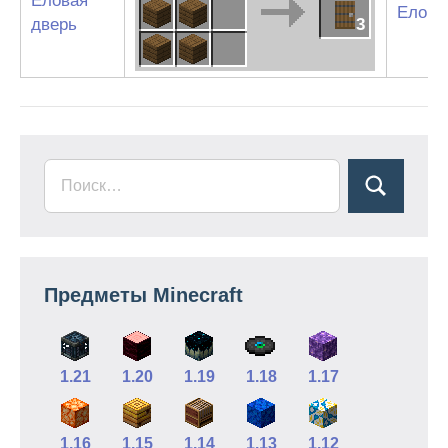
Еловая
Еловы
дверь
3
Предметы Minecraft
1.21
1.20
1.19
1.18
1.17
1.16
1.15
1.14
1.13
1.12