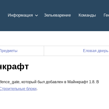
Информация
Зельеварение
Команды
Ге
Предметы
Еловая дверь
нкрафт
e_fence_gate, который был добавлен в Майнкрафт 1.8. В
Строительные блоки
.