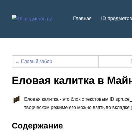
Перейти
к
Главная
ID предметов
содержимому
← Еловый забор
Еловая калитка в Май
Еловая калитка - это блок с текстовым ID spruc
творческом режиме его можно взять во вкладке
Содержание