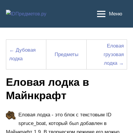
Перейти
к
Меню
содержимому
Еловая
← Дубовая
Предметы
грузовая
лодка
лодка →
Еловая лодка в
Майнкрафт
Еловая лодка - это блок с текстовым ID
spruce_boat, который был добавлен в
Майнкрафт 1.9. В творческом режиме его можно