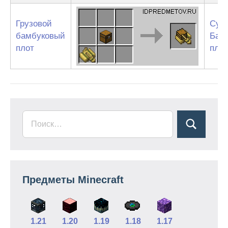
Грузовой
Сун
бамбуковый
Бам
плот
пло
Предметы Minecraft
1.21
1.20
1.19
1.18
1.17