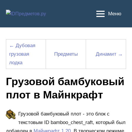
Перейти
к
Меню
содержимому
← Дубовая
грузовая
Предметы
Динамит →
лодка
Грузовой бамбуковый
плот в Майнкрафт
Грузовой бамбуковый плот - это блок с
текстовым ID bamboo_chest_raft, который был
добавлен в
Майнкрафт 1.20
. В творческом режиме