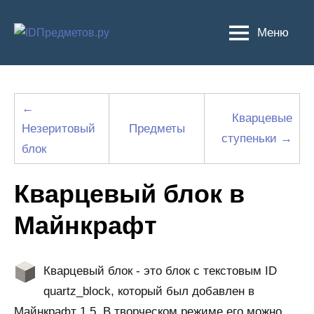
Перейти
к
Меню
содержимому
←
Кварцевые
Незеритовый
Предметы
ступеньки →
блок
Кварцевый блок в
Майнкрафт
Кварцевый блок - это блок с текстовым ID
quartz_block, который был добавлен в
Майнкрафт 1.5. В творческом режиме его можно