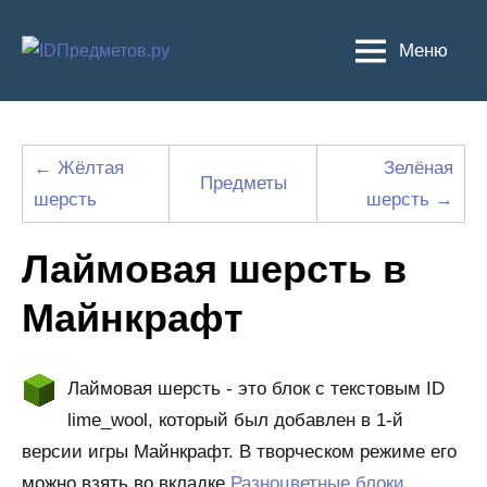
Перейти
к
Меню
содержимому
← Жёлтая
Зелёная
Предметы
шерсть
шерсть →
Лаймовая шерсть в
Майнкрафт
Лаймовая шерсть - это блок с текстовым ID
lime_wool, который был добавлен в 1-й
версии игры Майнкрафт. В творческом режиме его
можно взять во вкладке
Разноцветные блоки
.