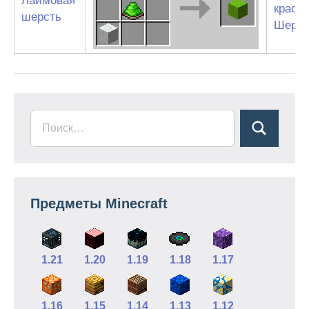
Лаймовая
краси
шерсть
Шерст
Предметы Minecraft
1.21
1.20
1.19
1.18
1.17
1.16
1.15
1.14
1.13
1.12