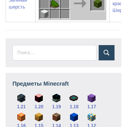
Зелёная
краси
шерсть
Шерст
Предметы Minecraft
1.21
1.20
1.19
1.18
1.17
1.16
1.15
1.14
1.13
1.12