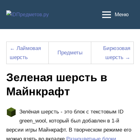
Перейти
к
Меню
содержимому
← Лаймовая
Бирюзовая
Предметы
шерсть
шерсть →
Зеленая шерсть в
Майнкрафт
Зелёная шерсть - это блок с текстовым ID
green_wool, который был добавлен в 1-й
версии игры Майнкрафт. В творческом режиме его
можно взять во вкладке
Разноцветные блоки
.