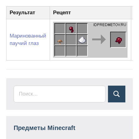
Результат
Рецепт
И
П
+
Маринованный
К
паучий глаз
г
С
Предметы Minecraft