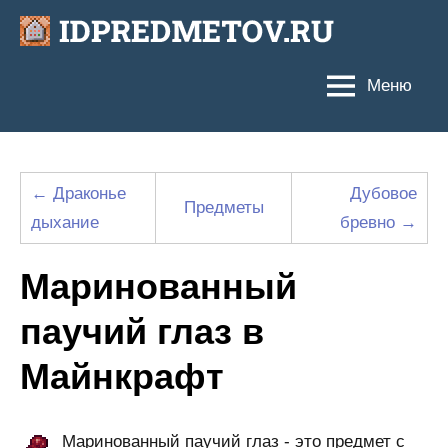
Перейти
к
содержимому
Меню
← Драконье
Дубовое
Предметы
дыхание
бревно →
Маринованный
паучий глаз в
Майнкрафт
Маринованный паучий глаз - это предмет с