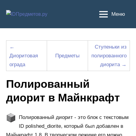
Перейти
к
Меню
содержимому
←
Ступеньки из
Диоритовая
Предметы
полированного
ограда
диорита →
Полированный
диорит в Майнкрафт
Полированный диорит - это блок с текстовым
ID polished_diorite, который был добавлен в
Майнкрафт 1.8. В творческом режиме его можно