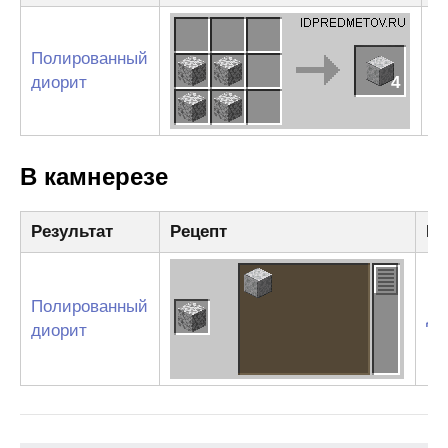
Полированный
Д
диорит
4
В камнерезе
Результат
Рецепт
Ин
Полированный
Ди
диорит