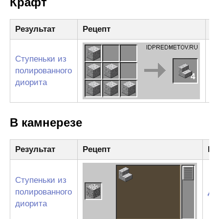
Крафт
Результат
Рецепт
И
Ступеньки из
П
полированного
4
д
диорита
В камнерезе
Результат
Рецепт
Ин
Ступеньки из
полированного
Ди
диорита