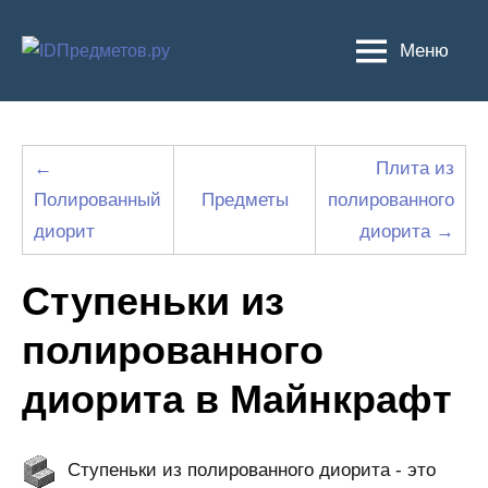
Перейти
к
Меню
содержимому
←
Плита из
Полированный
Предметы
полированного
диорит
диорита →
Ступеньки из
полированного
диорита в Майнкрафт
Ступеньки из полированного диорита - это