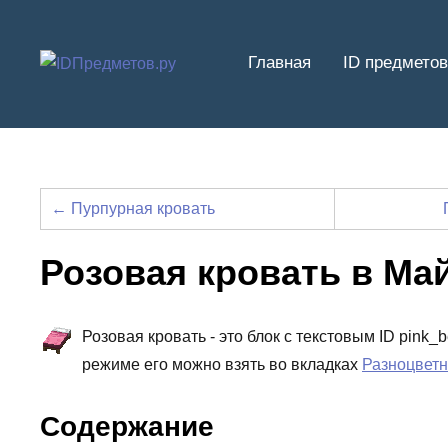
Перейти
к
Главная
ID предметов
содержимому
← Пурпурная кровать
Розовая кровать в Ма
Розовая кровать - это блок с текстовым ID pink
режиме его можно взять во вкладках
Разноцветн
Содержание