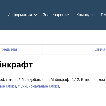
Информация
Зельеварение
Команды
Ге
Предметы
Свеча
йнкрафт
_bed, который был добавлен в Майнкрафт 1.12. В творческом
ые блоки
,
Функциональные блоки
.