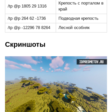
Крепость с порталом в
/tp @p 1805 29 1316
край
/tp @p 264 62 -1736
Подводная крепость
/tp @p -12296 78 8264
Лесной особняк
Скриншоты