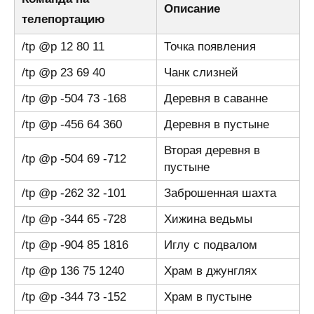
Описание
телепортацию
/tp @p 12 80 11
Точка появления
/tp @p 23 69 40
Чанк слизней
/tp @p -504 73 -168
Деревня в саванне
/tp @p -456 64 360
Деревня в пустыне
Вторая деревня в
/tp @p -504 69 -712
пустыне
/tp @p -262 32 -101
Заброшенная шахта
/tp @p -344 65 -728
Хижина ведьмы
/tp @p -904 85 1816
Иглу c подвалом
/tp @p 136 75 1240
Храм в джунглях
/tp @p -344 73 -152
Храм в пустыне