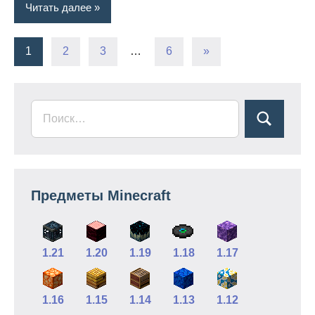
Читать далее
Пагинация
Следующие
1
2
3
…
6
»
записи
записей
Предметы Minecraft
1.21
1.20
1.19
1.18
1.17
1.16
1.15
1.14
1.13
1.12