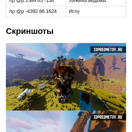
/tp @p 2584 65 -136
Хижина ведьмы
/tp @p -4392 86 1624
Иглу
Скриншоты