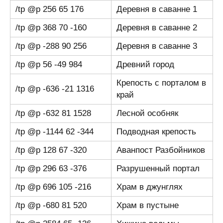
/tp @p 256 65 176
Деревня в саванне 1
/tp @p 368 70 -160
Деревня в саванне 2
/tp @p -288 90 256
Деревня в саванне 3
/tp @p 56 -49 984
Древний город
Крепость с порталом в
/tp @p -636 -21 1316
край
/tp @p -632 81 1528
Лесной особняк
/tp @p -1144 62 -344
Подводная крепость
/tp @p 128 67 -320
Аванпост Разбойников
/tp @p 296 63 -376
Разрушенный портал
/tp @p 696 105 -216
Храм в джунглях
/tp @p -680 81 520
Храм в пустыне