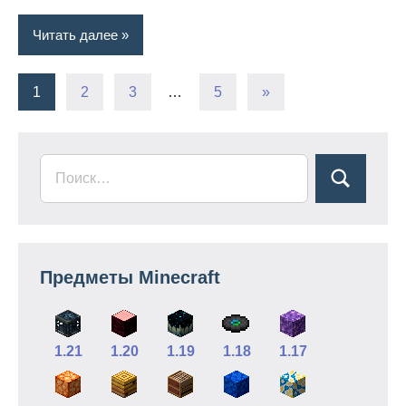
Читать далее
Пагинация
Следующие
1
2
3
…
5
»
записи
записей
Предметы Minecraft
1.21
1.20
1.19
1.18
1.17