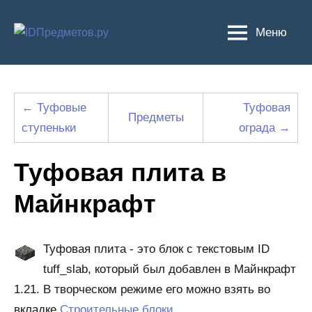
Перейти
к
Меню
содержимому
← Туфовые
Туфовая
Предметы
ступеньки
ограда →
Туфовая плита в
Майнкрафт
Туфовая плита - это блок с текстовым ID
tuff_slab, который был добавлен в Майнкрафт
1.21. В творческом режиме его можно взять во
вкладке
Строительные блоки
.