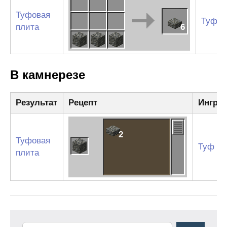
Туфовая
Туф
плита
6
В камнерезе
Результат
Рецепт
Ингре
2
Туфовая
Туф
плита