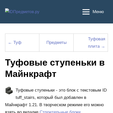
Перейти
к
Меню
содержимому
Туфовая
← Туф
Предметы
плита →
Туфовые ступеньки в
Майнкрафт
Туфовые ступеньки - это блок с текстовым ID
tuff_stairs, который был добавлен в
Майнкрафт 1.21. В творческом режиме его можно
взять во вкладке
Строительные блоки
.