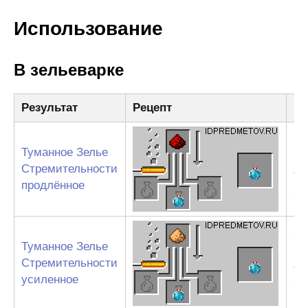
Использование
В зельеварке
Результат
Рецепт
Ин
Ре
Туманное Зелье
пы
Стремительности
Ту
продлённое
Ст
Св
Туманное Зелье
пы
Стремительности
Ту
усиленное
Ст