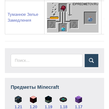
Ма
Туманное Зелье
па
Замедления
Ту
Ст
Предметы Minecraft
1.21
1.20
1.19
1.18
1.17