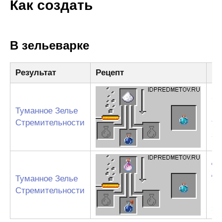
Как создать
В зельеварке
Результат
Рецепт
Ин
Са
Туманное Зелье
Му
Стремительности
ту
зе
Др
ды
Туманное Зелье
Му
Стремительности
вз
зе