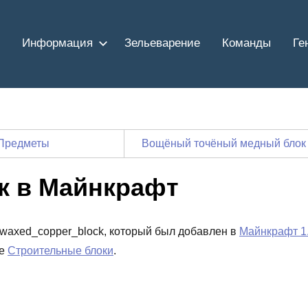
Информация
Зельеварение
Команды
Ге
Предметы
Вощёный точёный медный блок
к в Майнкрафт
 waxed_copper_block, который был добавлен в
Майнкрафт 1
ке
Строительные блоки
.