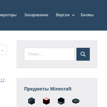
нераторы
Зачарование
Версии
Биомы
 →
.17
.
Предметы Minecraft