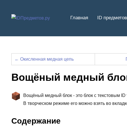
Перейти
к
Главная
ID предметов
содержимому
← Окисленная медная цепь
Вощёный медный бло
Вощёный медный блок - это блок с текстовым ID
В творческом режиме его можно взять во вклад
Содержание