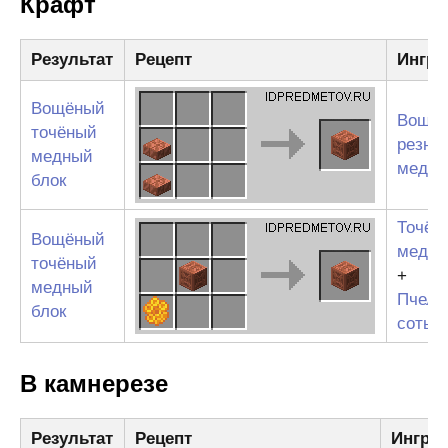
Крафт
Результат
Рецепт
Ингре
Вощёный
Вощён
точёный
резна
медный
медна
блок
Точён
Вощёный
медны
точёный
+
медный
Пчели
блок
соты
В камнерезе
Результат
Рецепт
Ингре