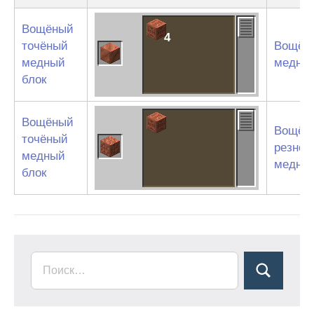
Вощёный
4
точёный
Вощён
медный
медный
блок
Вощёный
Вощён
точёный
резной
медный
медный
блок