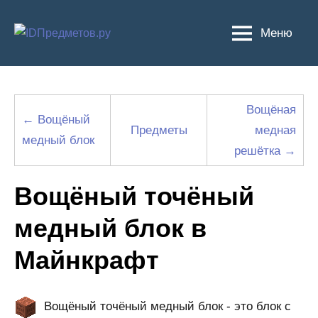
Перейти
к
Меню
содержимому
Вощёная
← Вощёный
Предметы
медная
медный блок
решётка →
Вощёный точёный
медный блок в
Майнкрафт
Вощёный точёный медный блок - это блок с