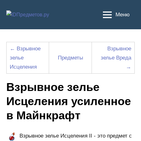
Перейти
к
Меню
содержимому
← Взрывное
Взрывное
зелье
Предметы
зелье Вреда
Исцеления
→
Взрывное зелье
Исцеления усиленное
в Майнкрафт
Взрывное зелье Исцеления II - это предмет с