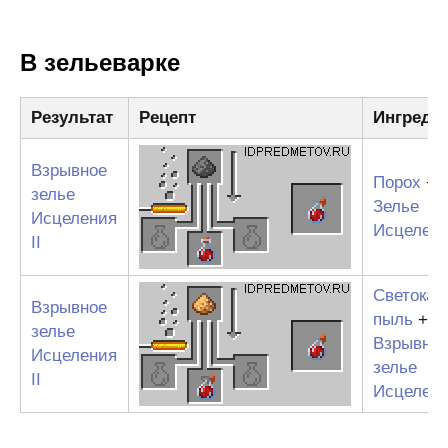
В зельеварке
Результат
Рецепт
Ингреди
Взрывное
Порох
+
зелье
Зелье
Исцеления
Исцелени
II
Светокам
Взрывное
пыль
+
зелье
Взрывно
Исцеления
зелье
II
Исцелен