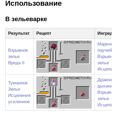
Использование
В зельеварке
Результат
Рецепт
Ингреди
Маринов
Взрывное
паучий г
зелье
Взрывно
Вреда II
зелье
Исцелени
Драконье
Туманное
дыхание
Зелье
Взрывно
Исцеления
зелье
усиленное
Исцелени