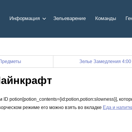
Информация
Зельеварение
Команды
Ге
Предметы
Зелье Замедления 4:0
Майнкрафт
ID potion[potion_contents={id:potion,potion:slowness}], кото
ворческом режиме его можно взять во вкладке
Еда и напитк