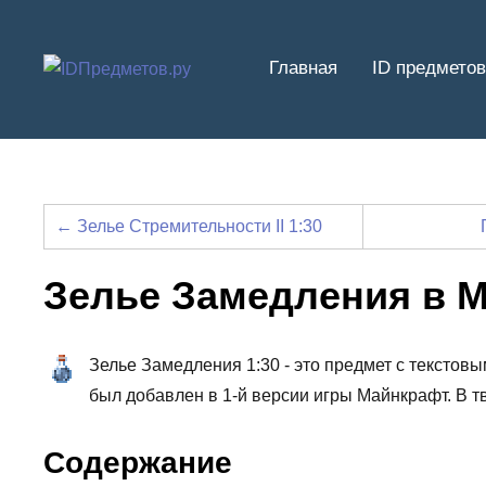
Перейти
к
Главная
ID предметов
содержимому
← Зелье Стремительности II 1:30
Зелье Замедления в 
Зелье Замедления 1:30 - это предмет с текстовым 
был добавлен в 1-й версии игры Майнкрафт. В т
Содержание