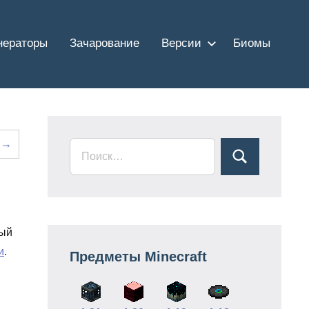
нераторы
Зачарование
Версии
Биомы
0 →
рый
и
.
Предметы Minecraft