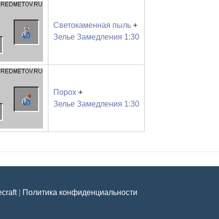
Светокаменная пыль
+
Зелье Замедления 1:30
Порох
+
Зелье Замедления 1:30
craft
|
Политика конфиденциальности