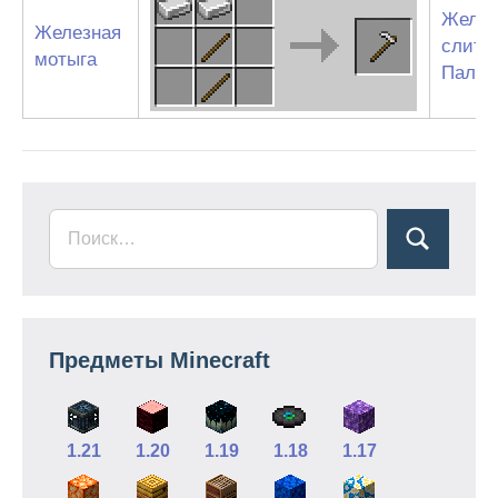
Желе
Железная
слито
мотыга
Палка
Предметы Minecraft
1.21
1.20
1.19
1.18
1.17