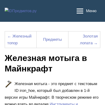
Перейти
к
Меню
содержимому
← Железный
Золотая
Предметы
топор
лопата →
Железная мотыга в
Майнкрафт
Железная мотыга - это предмет с текстовым
ID iron_hoe, который был добавлен в 1-й
версии игры Майнкрафт. В творческом режиме его
можно взять во вкладке
Инструменты и