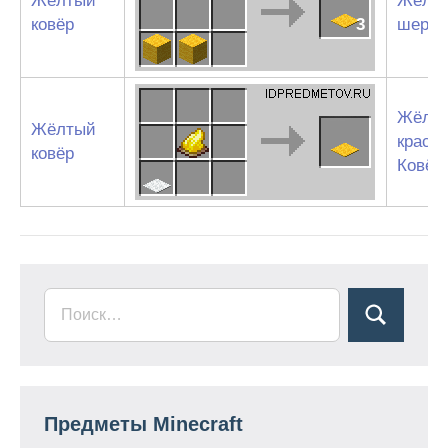
Жёлтый
Жёлт
ковёр
3
шерст
Жёлт
Жёлтый
краси
ковёр
Ковёр
Предметы Minecraft