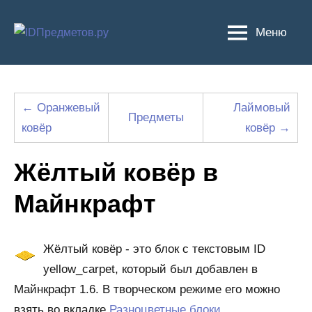
Перейти
к
Меню
содержимому
← Оранжевый
Лаймовый
Предметы
ковёр
ковёр →
Жёлтый ковёр в
Майнкрафт
Жёлтый ковёр - это блок с текстовым ID
yellow_carpet, который был добавлен в
Майнкрафт 1.6. В творческом режиме его можно
взять во вкладке
Разноцветные блоки
.