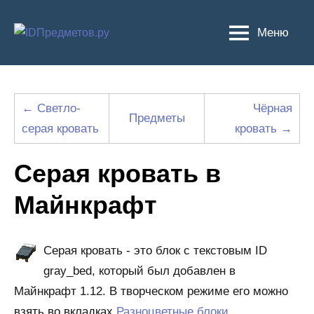
Перейти
к
Меню
содержимому
← Светло-
Чёрная
Предметы
серая кровать
кровать →
Серая кровать в
Майнкрафт
Серая кровать - это блок с текстовым ID
gray_bed, который был добавлен в
Майнкрафт 1.12. В творческом режиме его можно
взять во вкладках
Разноцветные блоки
,