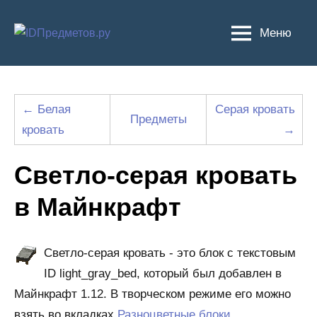
Перейти
к
Меню
содержимому
← Белая
Серая кровать
Предметы
кровать
→
Светло-серая кровать
в Майнкрафт
Светло-серая кровать - это блок с текстовым
ID light_gray_bed, который был добавлен в
Майнкрафт 1.12. В творческом режиме его можно
взять во вкладках
Разноцветные блоки
,