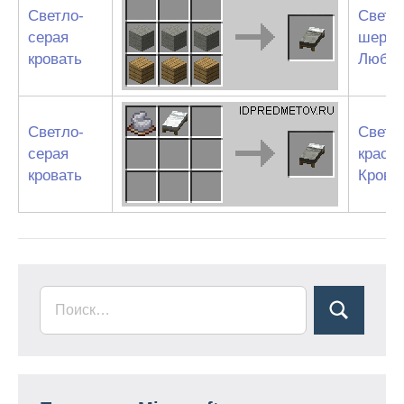
Светло-
Светл
серая
шерст
кровать
Любые
Светло-
Светл
серая
краси
кровать
Крова