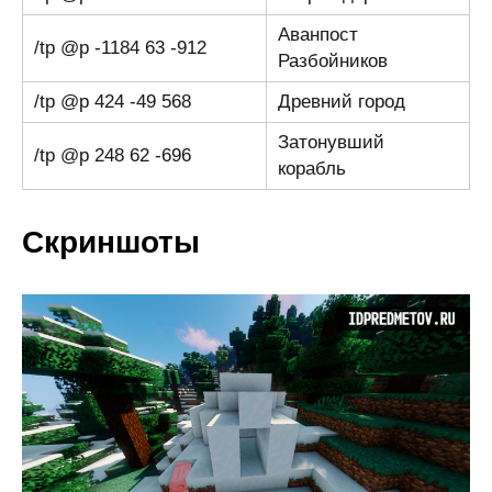
Аванпост
/tp @p -1184 63 -912
Разбойников
/tp @p 424 -49 568
Древний город
Затонувший
/tp @p 248 62 -696
корабль
Скриншоты