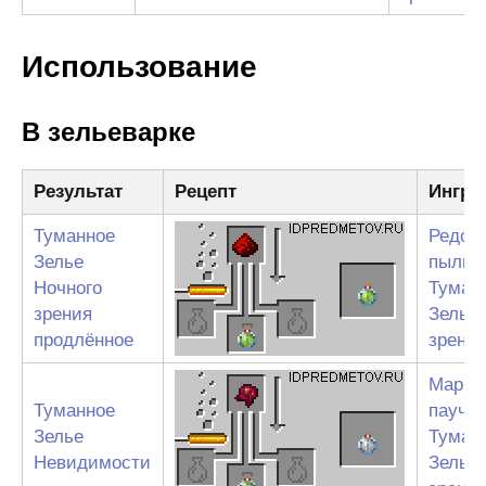
Использование
В зельеварке
Результат
Рецепт
Ингре
Туманное
Редст
Зелье
пыль
Ночного
Туман
зрения
Зелье 
продлённое
зрени
Марин
Туманное
паучий
Зелье
Туман
Невидимости
Зелье 