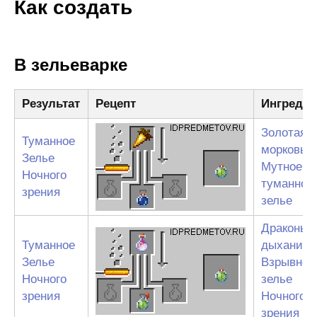
Как создать
В зельеварке
Результат
Рецепт
Ингреди
Золотая
Туманное
морковь
Зелье
Мутное
Ночного
туманное
зрения
зелье
Драконье
Туманное
дыхание
Зелье
Взрывное
Ночного
зелье
зрения
Ночного
зрения 3: