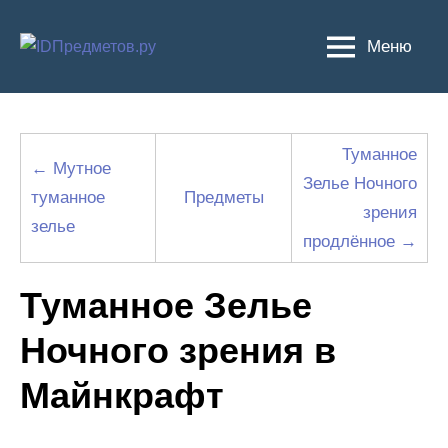
Перейти
к
Меню
содержимому
Туманное
← Мутное
Зелье Ночного
туманное
Предметы
зрения
зелье
продлённое →
Туманное Зелье
Ночного зрения в
Майнкрафт