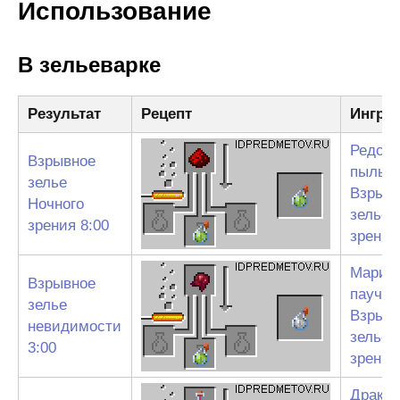
Использование
В зельеварке
Результат
Рецепт
Ингре
Редсто
Взрывное
пыль
+
зелье
Взрыв
Ночного
зелье 
зрения 8:00
зрения
Марин
Взрывное
паучий
зелье
Взрыв
невидимости
зелье 
3:00
зрения
Дракон