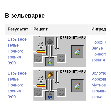
В зельеварке
Результат
Рецепт
Ингреди
Взрывное
Порох
+
зелье
Зелье
Ночного
Ночного
зрения
зрения 3:
3:00
Взрывное
Золотая
зелье
морковь
Ночного
Мутное
зрения
взрывное
3:00
зелье