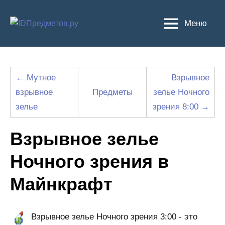
Перейти
к
Меню
содержимому
← Мутное
Взрывное
взрывное
Предметы
зелье Ночного
зелье
зрения 8:00 →
Взрывное зелье
Ночного зрения в
Майнкрафт
Взрывное зелье Ночного зрения 3:00 - это