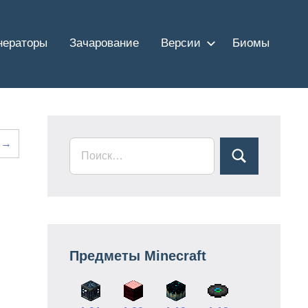
нераторы
Зачарование
Версии
Биомы
е →
Предметы Minecraft