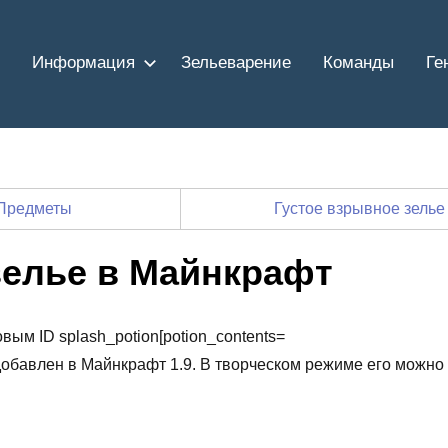
Информация
Зельеварение
Команды
Ге
Предметы
Густое взрывное зель
зелье в Майнкрафт
вым ID splash_potion[potion_contents=
л добавлен в Майнкрафт 1.9. В творческом режиме его можно