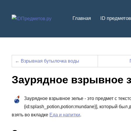
Перейти
к
Главная
ID предметов
содержимому
← Взрывная бутылочка воды
Заурядное взрывное 
Заурядное взрывное зелье - это предмет с тексто
{id:splash_potion,potion:mundane}], который бы
взять во вкладке
Еда и напитки
.