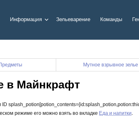
Информация
Зельеварение
Команды
Ге
Предметы
Мутное взрывное зель
е в Майнкрафт
D splash_potion[potion_contents={id:splash_potion,potion:thic
ческом режиме его можно взять во вкладке
Еда и напитки
.