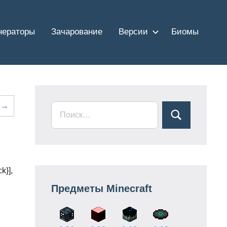
нераторы
Зачарование
Версии
Биомы
е →
k}],
Предметы Minecraft