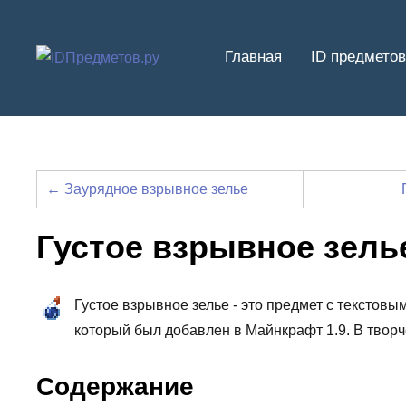
Перейти
к
Главная
ID предметов
содержимому
← Заурядное взрывное зелье
Густое взрывное зель
Густое взрывное зелье - это предмет с текстовым I
который был добавлен в Майнкрафт 1.9. В твор
Содержание