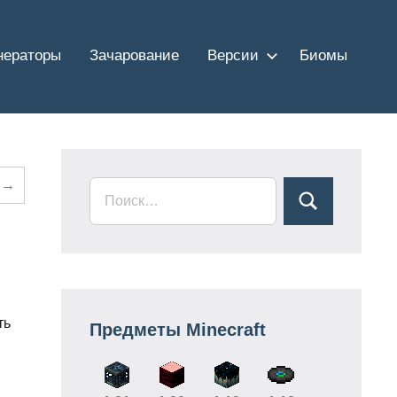
нераторы
Зачарование
Версии
Биомы
е →
ть
Предметы Minecraft