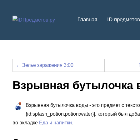
Перейти
к
Главная
ID предметов
содержимому
← Зелье заражения 3:00
Взрывная бутылочка 
Взрывная бутылочка воды - это предмет с тексто
{id:splash_potion,potion:water}], который был д
во вкладке
Еда и напитки
.