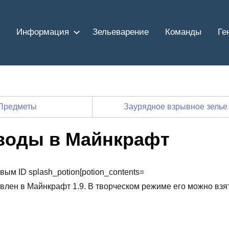
Информация
Зельеварение
Команды
Ге
Предметы
Заурядное взрывное зель
воды в Майнкрафт
вым ID splash_potion[potion_contents=
обавлен в Майнкрафт 1.9. В творческом режиме его можно взя