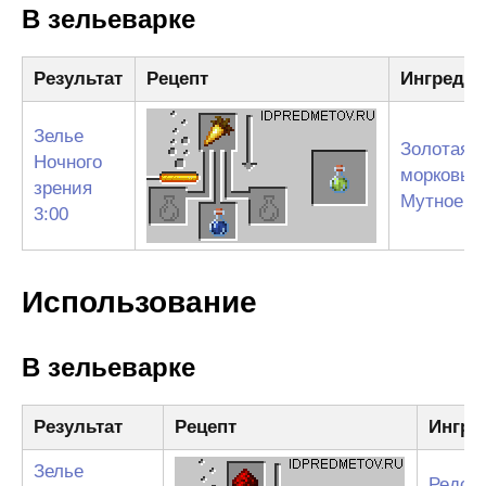
В зельеварке
Результат
Рецепт
Ингреди
Зелье
Золотая
Ночного
морковь
зрения
Мутное з
3:00
Использование
В зельеварке
Результат
Рецепт
Ингре
Зелье
Редст