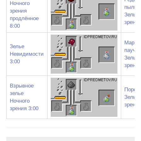
Ночного
пыль
зрения
Зелье 
продлённое
зрения
8:00
Марин
Зелье
паучий
Невидимости
Зелье 
3:00
зрения
Взрывное
Порох
зелье
Зелье 
Ночного
зрения
зрения 3:00