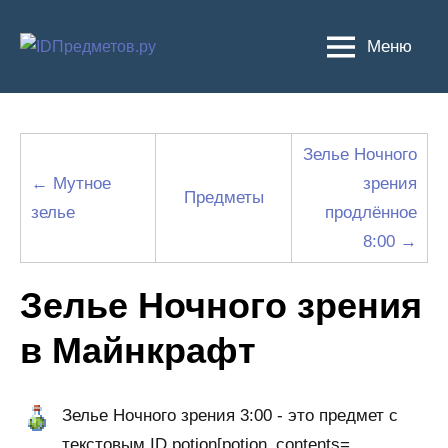
Перейти
к
Меню
содержимому
Зелье Ночного
← Мутное
зрения
Предметы
зелье
продлённое
8:00 →
Зелье Ночного зрения
в Майнкрафт
Зелье Ночного зрения 3:00 - это предмет с
текстовым ID potion[potion_contents=