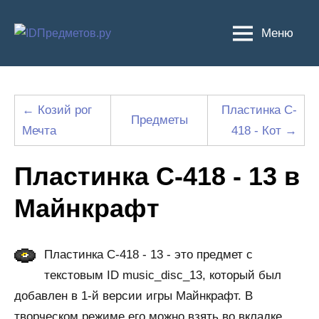
Перейти
к
Меню
содержимому
← Козий рог
Пластинка C-
Предметы
Мечта
418 - Кот →
Пластинка C-418 - 13 в
Майнкрафт
Пластинка C-418 - 13 - это предмет с
текстовым ID music_disc_13, который был
добавлен в 1-й версии игры Майнкрафт. В
творческом режиме его можно взять во вкладке