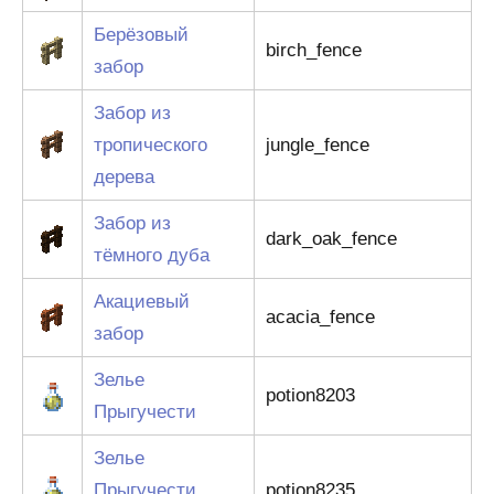
Берёзовый
birch_fence
забор
Забор из
тропического
jungle_fence
дерева
Забор из
dark_oak_fence
тёмного дуба
Акациевый
acacia_fence
забор
Зелье
potion8203
Прыгучести
Зелье
Прыгучести
potion8235