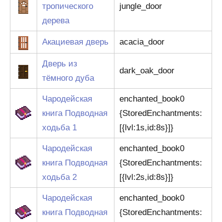
тропического
jungle_door
дерева
Акациевая дверь
acacia_door
Дверь из
dark_oak_door
тёмного дуба
Чародейская
enchanted_book0
книга Подводная
{StoredEnchantments:
ходьба 1
[{lvl:1s,id:8s}]}
Чародейская
enchanted_book0
книга Подводная
{StoredEnchantments:
ходьба 2
[{lvl:2s,id:8s}]}
Чародейская
enchanted_book0
книга Подводная
{StoredEnchantments: