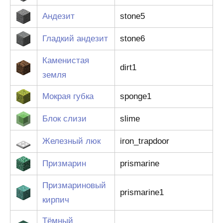
Андезит
stone5
Гладкий андезит
stone6
Каменистая
dirt1
земля
Мокрая губка
sponge1
Блок слизи
slime
Железный люк
iron_trapdoor
Призмарин
prismarine
Призмариновый
prismarine1
кирпич
Тёмный