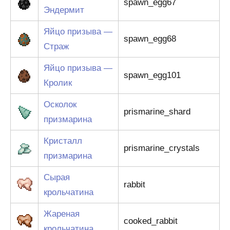
spawn_egg67
Эндермит
Яйцо призыва —
spawn_egg68
Страж
Яйцо призыва —
spawn_egg101
Кролик
Осколок
prismarine_shard
призмарина
Кристалл
prismarine_crystals
призмарина
Сырая
rabbit
крольчатина
Жареная
cooked_rabbit
крольчатина