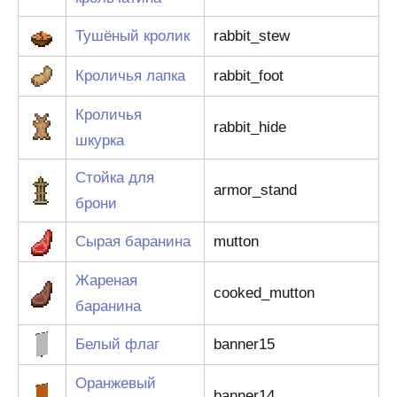
Тушёный кролик
rabbit_stew
Кроличья лапка
rabbit_foot
Кроличья
rabbit_hide
шкурка
Стойка для
armor_stand
брони
Сырая баранина
mutton
Жареная
cooked_mutton
баранина
Белый флаг
banner15
Оранжевый
banner14