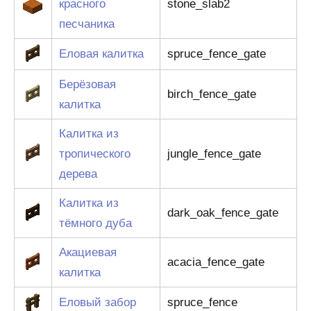
красного
stone_slab2
песчаника
Еловая калитка
spruce_fence_gate
Берёзовая
birch_fence_gate
калитка
Калитка из
тропического
jungle_fence_gate
дерева
Калитка из
dark_oak_fence_gate
тёмного дуба
Акациевая
acacia_fence_gate
калитка
Еловый забор
spruce_fence