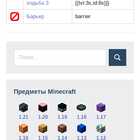
ходьба 3
[{lvl:3s,id:8s}]}
Барьер
barrier
Предметы Minecraft
1.21
1.20
1.19
1.18
1.17
1.16
1.15
1.14
1.13
1.12