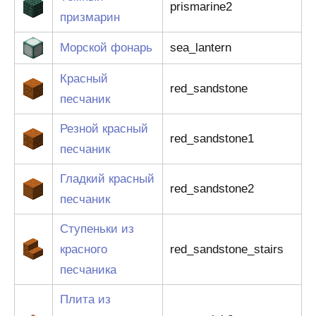
prismarine2
призмарин
Морской фонарь
sea_lantern
Красный
red_sandstone
песчаник
Резной красный
red_sandstone1
песчаник
Гладкий красный
red_sandstone2
песчаник
Ступеньки из
красного
red_sandstone_stairs
песчаника
Плита из