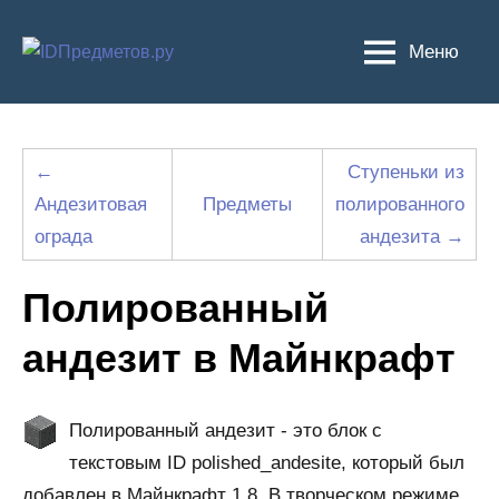
Перейти
к
Меню
содержимому
←
Ступеньки из
Андезитовая
Предметы
полированного
ограда
андезита →
Полированный
андезит в Майнкрафт
Полированный андезит - это блок с
текстовым ID polished_andesite, который был
добавлен в Майнкрафт 1.8. В творческом режиме