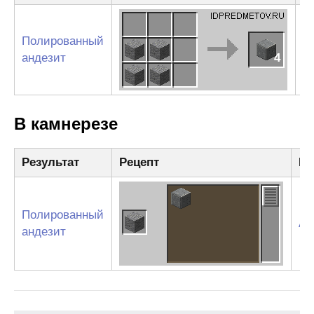
Полированный
А
андезит
4
В камнерезе
Результат
Рецепт
Ин
Полированный
Ан
андезит