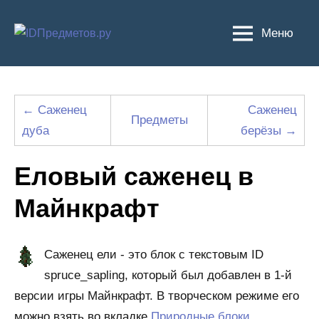
Перейти
к
Меню
содержимому
← Саженец
Саженец
Предметы
дуба
берёзы →
Еловый саженец в
Майнкрафт
Саженец ели - это блок с текстовым ID
spruce_sapling, который был добавлен в 1-й
версии игры Майнкрафт. В творческом режиме его
можно взять во вкладке
Природные блоки
.