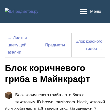
Перейти
к
Меню
содержимому
← Листья
Блок красного
цветущей
Предметы
гриба →
азалии
Блок коричневого
гриба в Майнкрафт
Блок коричневого гриба - это блок с
текстовым ID brown_mushroom_block, который
был добавлен в 1-й версии игры Майнкрафт. В