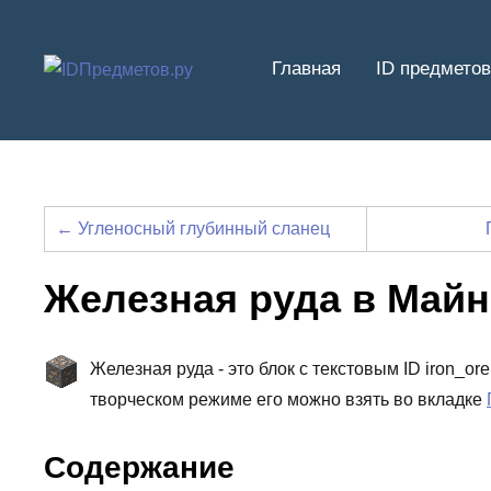
Перейти
к
Главная
ID предметов
содержимому
← Угленосный глубинный сланец
Железная руда в Май
Железная руда - это блок с текстовым ID iron_o
творческом режиме его можно взять во вкладке
Содержание