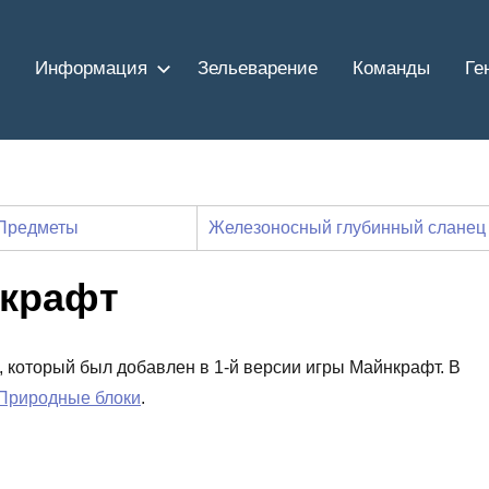
Информация
Зельеварение
Команды
Ге
Предметы
Железоносный глубинный сланец
нкрафт
re, который был добавлен в 1-й версии игры Майнкрафт. В
Природные блоки
.