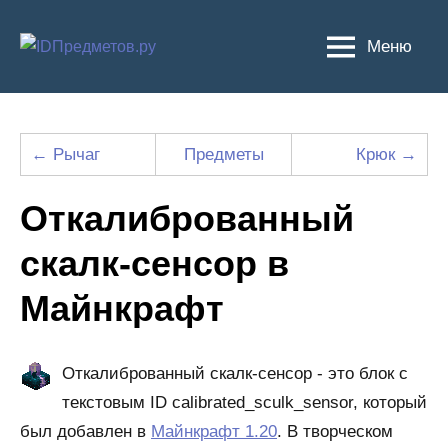
Перейти
к
Меню
содержимому
← Рычаг
Предметы
Крюк →
Откалиброванный
скалк-сенсор в
Майнкрафт
Откалиброванный скалк-сенсор - это блок с
текстовым ID calibrated_sculk_sensor, который
был добавлен в
Майнкрафт 1.20
. В творческом