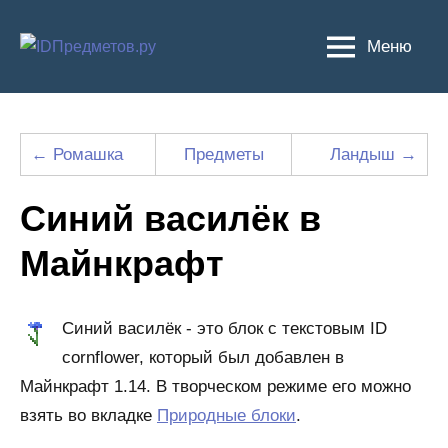
Перейти
к
Меню
содержимому
← Ромашка
Предметы
Ландыш →
Синий василёк в
Майнкрафт
Синий василёк - это блок с текстовым ID
cornflower, который был добавлен в
Майнкрафт 1.14. В творческом режиме его можно
взять во вкладке
Природные блоки
.