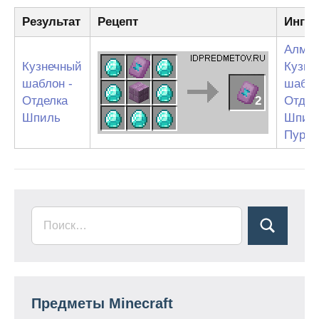
Результат
Рецепт
Ингр
Алма
Кузнечный
Кузне
шаблон -
шабло
Отделка
2
Отдел
Шпиль
Шпил
Пурпу
Предметы Minecraft