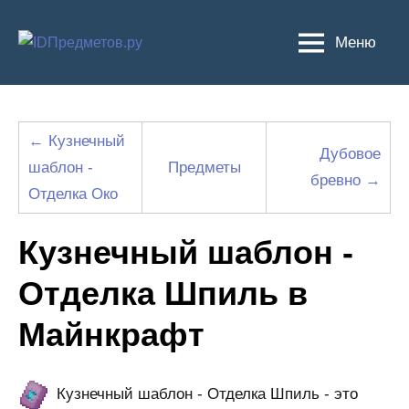
Перейти
к
Меню
содержимому
← Кузнечный
Дубовое
шаблон -
Предметы
бревно →
Отделка Око
Кузнечный шаблон -
Отделка Шпиль в
Майнкрафт
Кузнечный шаблон - Отделка Шпиль - это