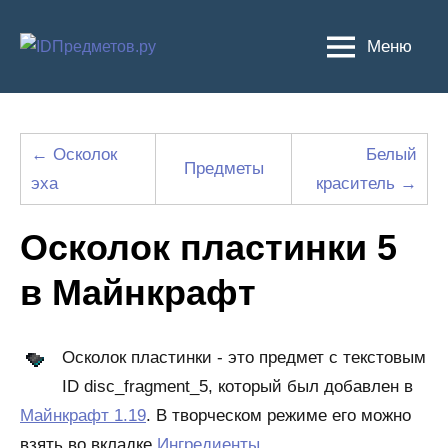
Перейти
к
Меню
содержимому
← Осколок
Белый
Предметы
эха
краситель →
Осколок пластинки 5
в Майнкрафт
Осколок пластинки - это предмет с текстовым
ID disc_fragment_5, который был добавлен в
Майнкрафт 1.19
. В творческом режиме его можно
взять во вкладке
Ингредиенты
.