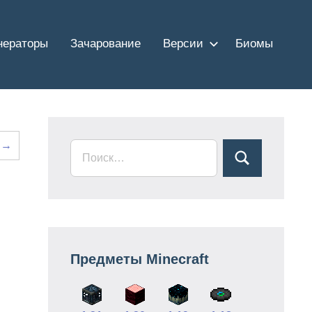
нераторы
Зачарование
Версии
Биомы
а →
Предметы Minecraft