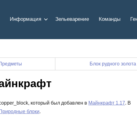
Информация
Зельеварение
Команды
Ге
Предметы
Блок рудного золот
Майнкрафт
_copper_block, который был добавлен в
Майнкрафт 1.17
. В
Природные блоки
.