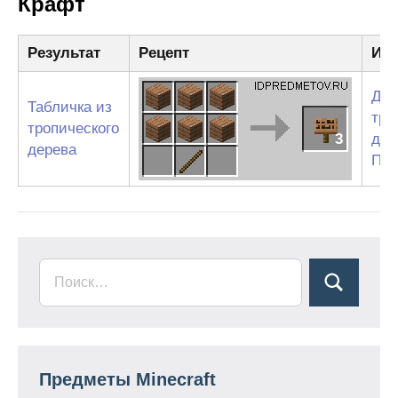
Крафт
Результат
Рецепт
Ин
Дос
Табличка из
тро
тропического
3
дер
дерева
Пал
Предметы Minecraft