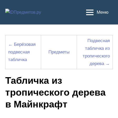
Перейти
к
Меню
содержимому
Подвесная
← Берёзовая
табличка из
подвесная
Предметы
тропического
табличка
дерева →
Табличка из
тропического дерева
в Майнкрафт