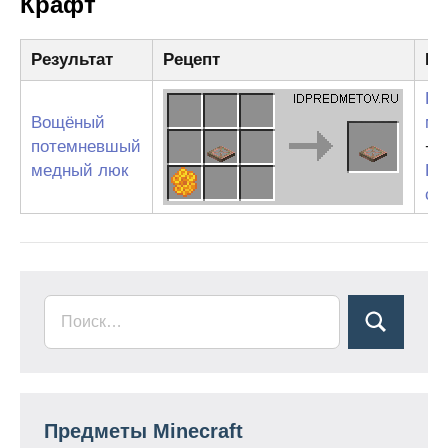
Крафт
Результат
Рецепт
Ин
По
Вощёный
ме
потемневшый
+
медный люк
Пч
со
Предметы Minecraft