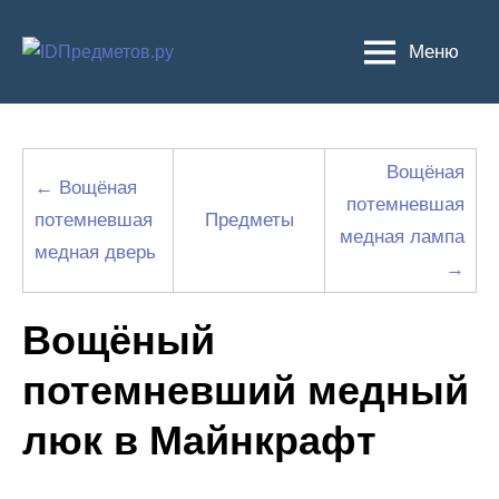
Перейти
к
Меню
содержимому
Вощёная
← Вощёная
потемневшая
потемневшая
Предметы
медная лампа
медная дверь
→
Вощёный
потемневший медный
люк в Майнкрафт