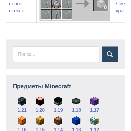
серое
Светл
8
стекло
краси
Предметы Minecraft
1.21
1.20
1.19
1.18
1.17
1.16
1.15
1.14
1.13
1.12