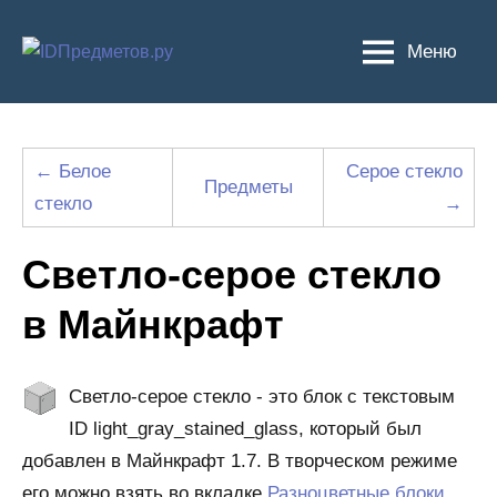
Перейти
к
Меню
содержимому
← Белое
Серое стекло
Предметы
стекло
→
Светло-серое стекло
в Майнкрафт
Светло-серое стекло - это блок с текстовым
ID light_gray_stained_glass, который был
добавлен в Майнкрафт 1.7. В творческом режиме
его можно взять во вкладке
Разноцветные блоки
.